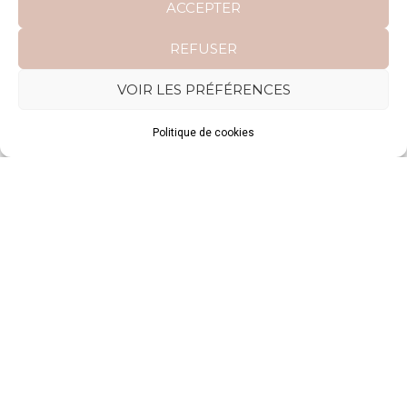
ACCEPTER
REFUSER
VOIR LES PRÉFÉRENCES
ARTICLE
Politique de cookies
Robe de mariée pour un
mariage en automne
Robes de mariée pour les
mariées âgées : élégance et
confort