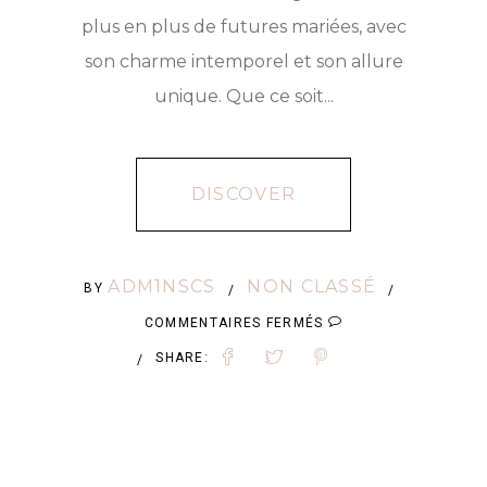
plus en plus de futures mariées, avec
son charme intemporel et son allure
unique. Que ce soit...
DISCOVER
ADM1NSCS
NON CLASSÉ
BY
/
/
SUR
COMMENTAIRES FERMÉS
ROBE
SHARE:
/
DE
MARIÉE
VINTAGE