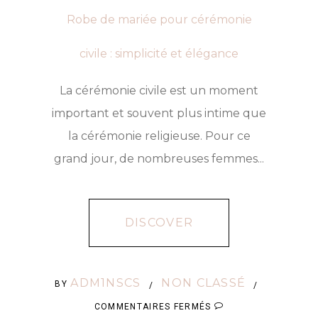
Robe de mariée pour cérémonie
civile : simplicité et élégance
La cérémonie civile est un moment
important et souvent plus intime que
la cérémonie religieuse. Pour ce
grand jour, de nombreuses femmes...
DISCOVER
ADM1NSCS
NON CLASSÉ
BY
/
/
SUR
COMMENTAIRES FERMÉS