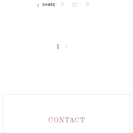
ROBE
SHARE:
/
DE
MARIÉE
POUR
CÉRÉMONIE
1
2
CIVILE
:
SIMPLICITÉ
ET
ÉLÉGANCE
CONTACT