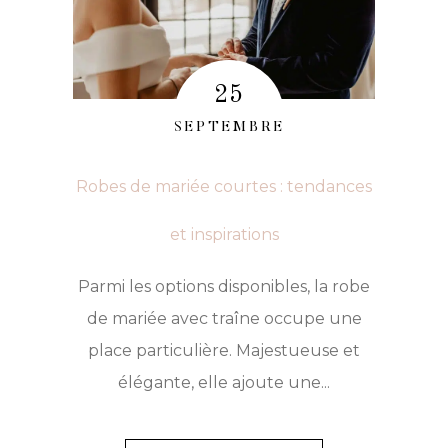
LES
MARIÉES
ÂGÉES
25
:
SEPTEMBRE
ÉLÉGANCE
ET
Robes de mariée courtes : tendances
CONFORT
et inspirations
Parmi les options disponibles, la robe
de mariée avec traîne occupe une
place particulière. Majestueuse et
élégante, elle ajoute une...