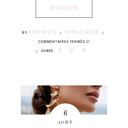
DISCOVER
ADM1NSCS
NON CLASSÉ
BY
/
/
SUR
COMMENTAIRES FERMÉS
SAC
SHARE:
/
À
MAIN
DE
MARIAGE
:
COMMENT
6
CHOISIR
AOÛT
LE