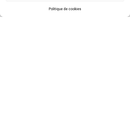
Politique de cookies
Robe de mariée pour un
mariage en automne
Robes de mariée pour les
mariées âgées : élégance et
confort
Robes de mariée courtes :
tendances et inspirations
Tous les articles