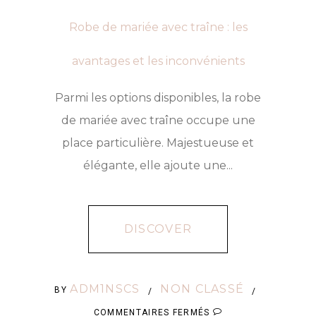
Robe de mariée avec traîne : les
avantages et les inconvénients
Parmi les options disponibles, la robe
de mariée avec traîne occupe une
place particulière. Majestueuse et
élégante, elle ajoute une...
DISCOVER
ADM1NSCS
NON CLASSÉ
BY
/
/
SUR
COMMENTAIRES FERMÉS