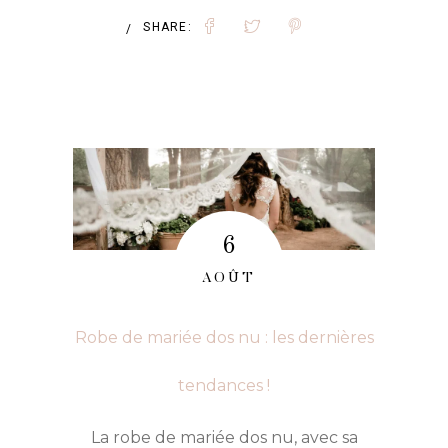
ROBE
SHARE:
/
DE
MARIÉE
AVEC
TRAÎNE
:
LES
6
AVANTAGES
AOÛT
ET
LES
Robe de mariée dos nu : les dernières
INCONVÉNIENTS
tendances !
La robe de mariée dos nu, avec sa