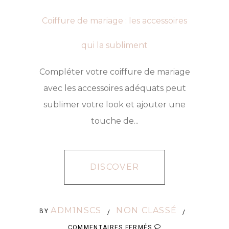
BON
Coiffure de mariage : les accessoires
MODÈLE
?
qui la subliment
Compléter votre coiffure de mariage
avec les accessoires adéquats peut
sublimer votre look et ajouter une
touche de...
DISCOVER
ADM1NSCS
NON CLASSÉ
BY
/
/
SUR
COMMENTAIRES FERMÉS