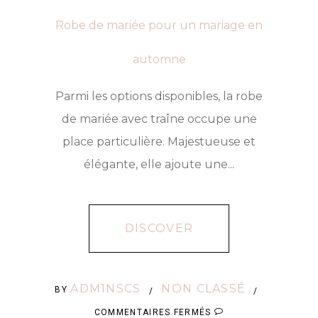
Robe de mariée pour un mariage en
automne
Parmi les options disponibles, la robe
de mariée avec traîne occupe une
place particulière. Majestueuse et
élégante, elle ajoute une...
DISCOVER
ADM1NSCS
NON CLASSÉ
BY
/
/
SUR
COMMENTAIRES FERMÉS