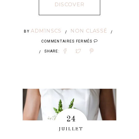
DISCOVER
ADM1NSCS
NON CLASSÉ
BY
/
/
SUR
COMMENTAIRES FERMÉS
ROBE
SHARE:
/
DE
MARIÉE
EN
DENTELLE
24
JUILLET