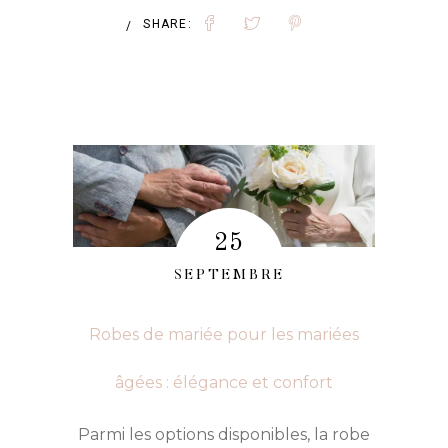
ROBE
SHARE:
/
DE
MARIÉE
POUR
UN
MARIAGE
EN
25
AUTOMNE
SEPTEMBRE
Robes de mariée pour les mariées
âgées : élégance et confort
Parmi les options disponibles, la robe