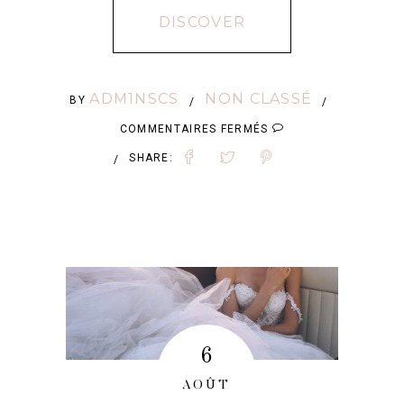
DISCOVER
ADM1NSCS
NON CLASSÉ
BY
/
/
SUR
COMMENTAIRES FERMÉS
ROBES
SHARE:
/
DE
MARIÉE
COURTES
:
TENDANCES
ET
6
INSPIRATIONS
AOÛT