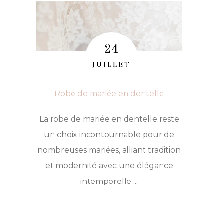
:
COMMENT
LA
24
CHOISIR
JUILLET
ET
OÙ
Robe de mariée en dentelle
LA
TROUVER
La robe de mariée en dentelle reste
?
un choix incontournable pour de
nombreuses mariées, alliant tradition
et modernité avec une élégance
intemporelle ...