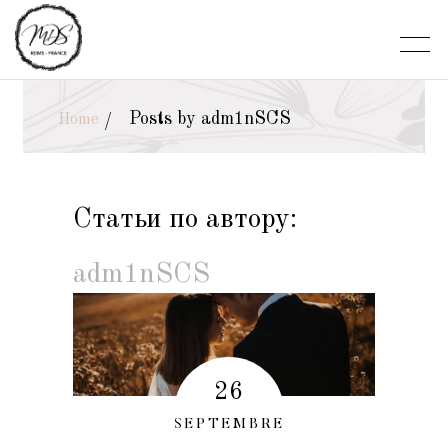
Posts by adm1nSCS
Home
/
Статьи по автору:
adm1nSCS
26
SEPTEMBRE